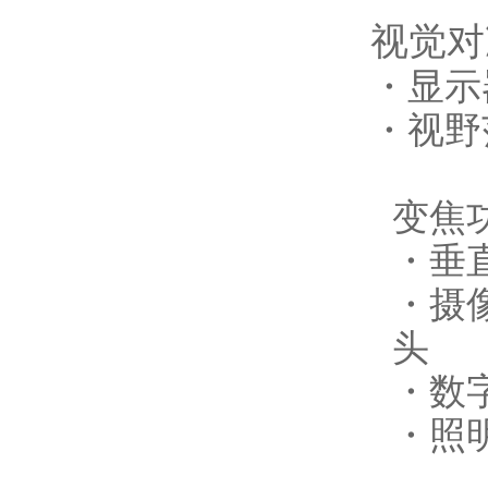
视觉对
・显示
・视野
变焦功
・垂
・摄
头
・数
・照