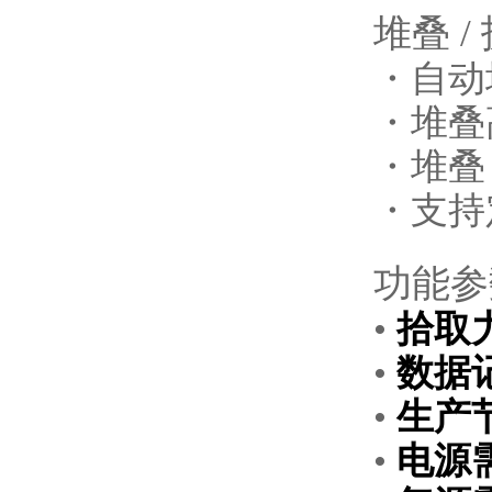
堆叠 
・自动
・堆叠
・堆叠
・支持
功能参
•
拾取
•
数据
•
生产
•
电源