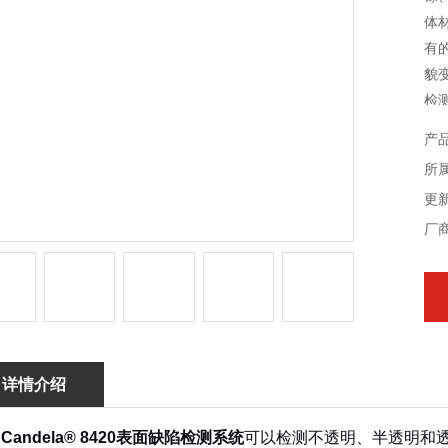
体
有
貌
检
产
所
更新
厂
详情介绍
 Candela® 8420表面缺陷检测系统
可以检测不透明、半透明和