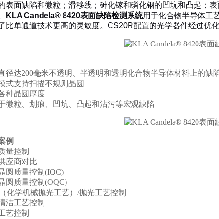
的表面缺陷和微粒；滑移线；砷化镓和磷化铟的凹坑和凸起；表面h
。
KLA Candela® 8420表面缺陷检测系统
用于化合物半导体工
了比单通道技术更高的灵敏度。CS20R配置的光学器件经过优
直径达200毫米不透明、半透明和透明化合物半导体材料上的缺
模式支持扫描不规则晶圆
各种晶圆厚度
于微粒、划痕、凹坑、凸起和沾污等宏观缺陷
案例
质量控制
供应商对比
晶圆质量控制(IQC)
晶圆质量控制(OQC)
P（化学机械抛光工艺）/抛光工艺控制
清洁工艺控制
工艺控制