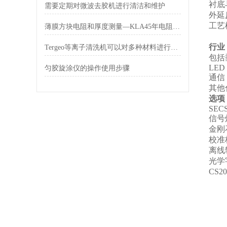
衬底
需要定期对微波去胶机进行清洁和维护
外延
工艺
薄膜方块电阻和厚度测量—KLA45年电阻测量技术创新的桌面型解决方案
行业
Tergeo等离子清洗机可以对多种材料进行清洗
包括
LED
匀胶旋涂仪的操作使用步骤
通信
其他
选项
SEC
信号
金刚
校准
离线
光学
CS