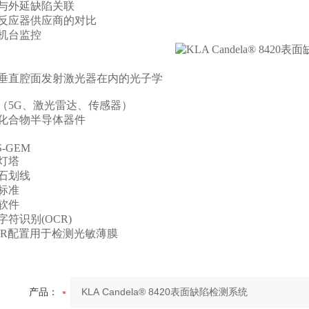
与外延缺陷关联
反应器供应商的对比
机台监控
垂直腔面发射激光器在内的光子学
（5G、激光雷达、传感器）
化合物半导体器件
S-GEM
灯塔
石划线
标准
软件
字符识别(OCR)
20R配置用于检测光敏薄膜
产品：