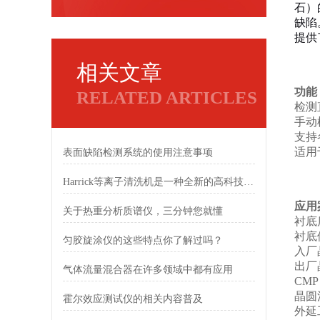
石）
缺陷
提供
相关文章
功能
RELATED ARTICLES
检测
手动
支持
适用
表面缺陷检测系统的使用注意事项
Harrick等离子清洗机是一种全新的高科技技术
应用
关于热重分析质谱仪，三分钟您就懂
衬底
衬底
匀胶旋涂仪的这些特点你了解过吗？
入厂
出厂
气体流量混合器在许多领域中都有应用
CM
晶圆
霍尔效应测试仪的相关内容普及
外延