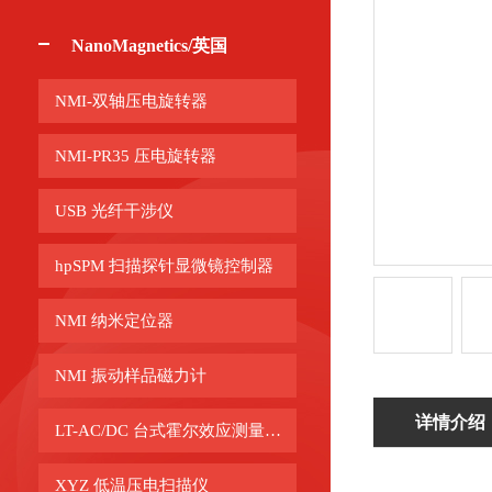
NanoMagnetics/英国
NMI-双轴压电旋转器
NMI-PR35 压电旋转器
USB 光纤干涉仪
hpSPM 扫描探针显微镜控制器
NMI 纳米定位器
NMI 振动样品磁力计
详情介绍
LT-AC/DC 台式霍尔效应测量系统
XYZ 低温压电扫描仪