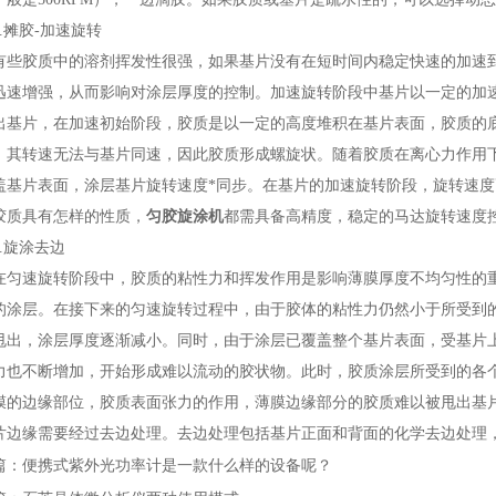
摊胶-加速旋转
胶质中的溶剂挥发性很强，如果基片没有在短时间内稳定快速的加速到
迅速增强，从而影响对涂层厚度的控制。加速旋转阶段中基片以一定的加
出基片，在加速初始阶段，胶质是以一定的高度堆积在基片表面，胶质的
，其转速无法与基片同速，因此胶质形成螺旋状。随着胶质在离心力作用
盖基片表面，涂层基片旋转速度*同步。在基片的加速旋转阶段，旋转速
胶质具有怎样的性质，
匀胶旋涂机
都需具备高精度，稳定的马达旋转速度
旋涂去边
速旋转阶段中，胶质的粘性力和挥发作用是影响薄膜厚度不均匀性的重
的涂层。在接下来的匀速旋转过程中，由于胶体的粘性力仍然小于所受到
甩出，涂层厚度逐渐减小。同时，由于涂层已覆盖整个基片表面，受基片
力也不断增加，开始形成难以流动的胶状物。此时，胶质涂层所受到的各
膜的边缘部位，胶质表面张力的作用，薄膜边缘部分的胶质难以被甩出基
片边缘需要经过去边处理。去边处理包括基片正面和背面的化学去边处理
篇：
便携式紫外光功率计是一款什么样的设备呢？