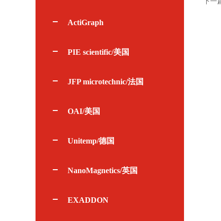
下一
ActiGraph
PIE scientific/美国
JFP microtechnic/法国
OAI/美国
Unitemp/德国
NanoMagnetics/英国
EXADDON