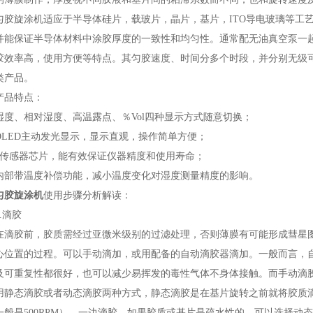
旋涂机适应于半导体硅片，载玻片，晶片，基片，ITO导电玻璃等工艺
并能保证半导体材料中涂胶厚度的一致性和均匀性。通常配无油真空泵一
胶效率高，使用方便等特点。其匀胶速度、时间分多个时段，并分别无级
类产品。
品特点：
、相对湿度、高温露点、％Vol四种显示方式随意切换；
ED主动发光显示，显示直观，操作简单方便；
感器芯片，能有效保证仪器精度和使用寿命；
带温度补偿功能，减小温度变化对湿度测量精度的影响。
匀胶旋涂机
使用步骤分析解读：
滴胶
胶前，胶质需经过亚微米级别的过滤处理，否则薄膜有可能形成彗星图
心位置的过程。可以手动滴加，或用配备的自动滴胶器滴加。一般而言，
及可重复性都很好，也可以减少易挥发的毒性气体不身体接触。而手动滴
用静态滴胶或者动态滴胶两种方式，静态滴胶是在基片旋转之前就将胶质
一般是500RPM），一边滴胶。如果胶质或基片是疏水性的，可以选择动