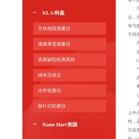
匀胶
KLA/科磊
点，
有匀
方块电阻测量仪
于同
产
薄膜厚度测量仪
湿度
表面缺陷检测系统
OL
*传
纳米压痕仪
内部
光学轮廓仪
1.
在滴
探针式轮廓仪
上中
性，
Rame Hart/美国
可采
转（