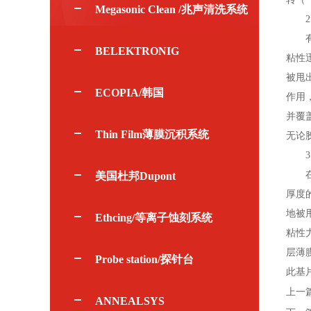
Megasonic Clean /兆声清洗系统
2.
有些
BELEKTRONIG
粘性
被甩
ECOPIA/韩国
作用
并覆
Thin Film薄膜沉积系统
无论
3.
在匀
美国杜邦Dupont
厚度
地被
Ethcing/等离子蚀刻系统
粘性
层薄
Probe station/探针台
此基
上一
ANNEALSYS