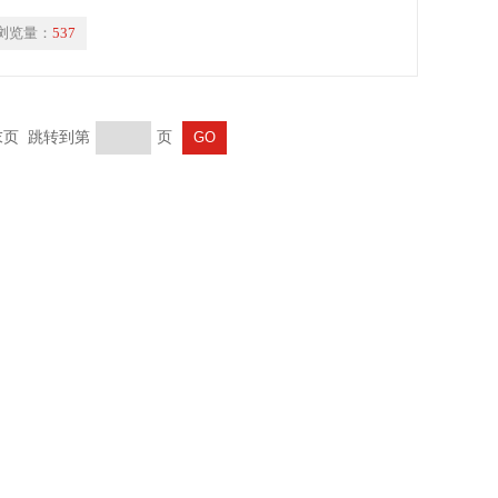
浏览量：
537
 末页 跳转到第
页