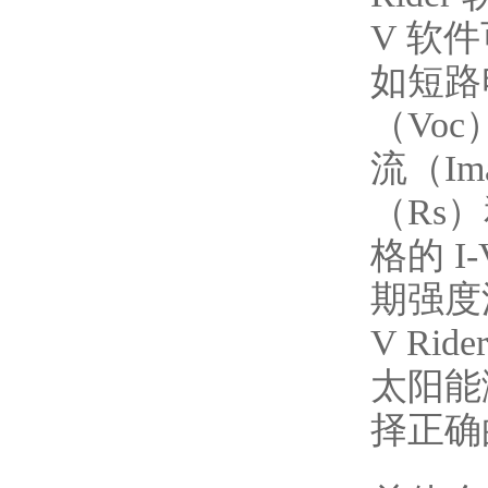
V 软
如短路
（Vo
流（I
（Rs
格的 
期强度
V Ri
太阳能
择正确