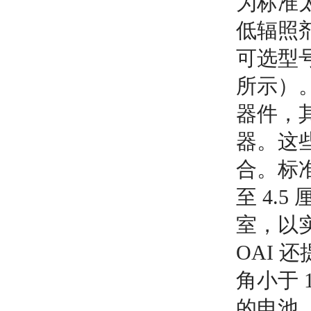
为标准太
低辐照剂
可选型号有
所示）。
器件，
器。这
合。标准
至 4.5
室，以
OAI 
角小于 1
的电池。