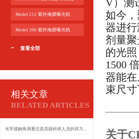
V）测
如今，
Model 212 紫外掩膜曝光机
器进行
Model 200 紫外掩膜曝光机
剂量聚
查看全部
的光照
150
器能在从
束尺寸
相关文章
RELATED ARTICLES
———
光学接触角测量仪是高级科研人员的得力助手
关于
C