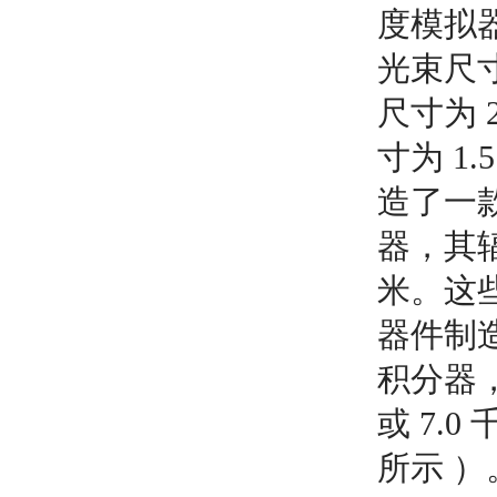
度模拟
光束尺寸
尺寸为 
寸为 1.
造了一款
器，其辐
米。这些
器件制
积分器，
或 7.
所示 ）