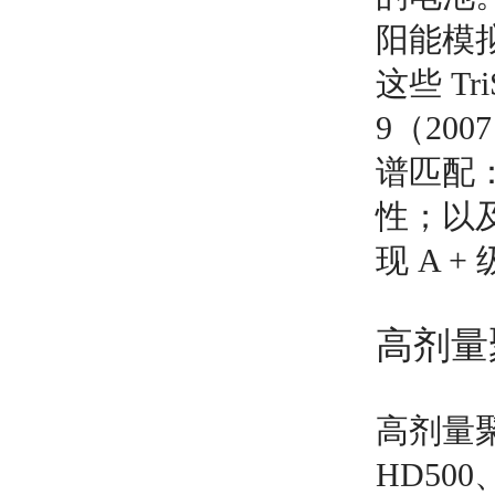
阳能模
这些 Tri
9（200
谱匹配：
性；以
现 A +
高剂量
高剂量聚
HD500