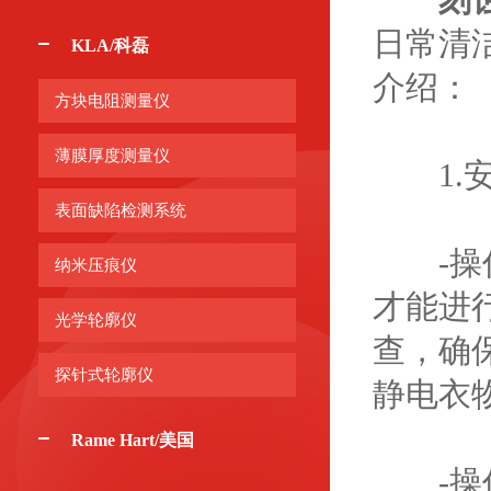
日常清
KLA/科磊
介绍：
方块电阻测量仪
薄膜厚度测量仪
1.安
表面缺陷检测系统
-操作
纳米压痕仪
才能进
光学轮廓仪
查，确
探针式轮廓仪
静电衣
Rame Hart/美国
-操作