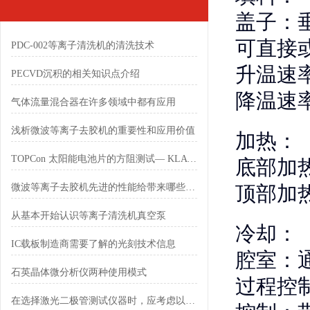
盖子：
可直接
PDC-002等离子清洗机的清洗技术
升温速率
PECVD沉积的相关知识点介绍
降温速率
气体流量混合器在许多领域中都有应用
浅析微波等离子去胶机的重要性和应用价值
加热：
TOPCon 太阳能电池片的方阻测试— KLA R54 系列
底部加热
微波等离子去胶机先进的性能给带来哪些好处
顶部加
从基本开始认识等离子清洗机真空泵
冷却：
IC载板制造商需要了解的光刻技术信息
腔室：通
石英晶体微分析仪两种使用模式
过程控
在选择激光二极管测试仪器时，应考虑以下因素