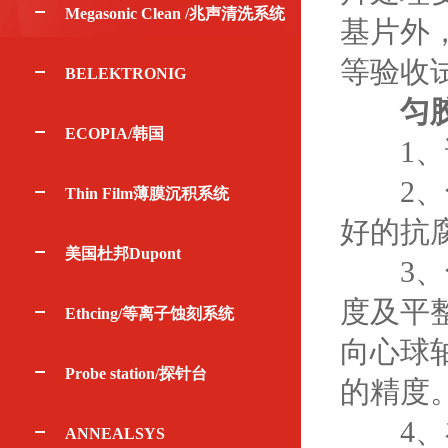
Megasonic Clean /兆声清洗系统
基片外，
等验收
BELEKTRONIG
匀
ECOPIA/韩国
1、该
2、匀
Thin Film薄膜沉积系统
好的抗
美国杜邦Dupont
3、匀
度及平
Ethcing/等离子蚀刻系统
向心球
Probe station/探针台
的精度
4、在
ANNEALSYS