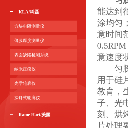
能达到
KLA/科磊
涂均匀
方块电阻测量仪
意时间范
薄膜厚度测量仪
0.5
意速度
表面缺陷检测系统
匀胶旋
纳米压痕仪
用于硅
光学轮廓仪
教育，
探针式轮廓仪
子、光
刻、烘
Rame Hart/美国
片处理