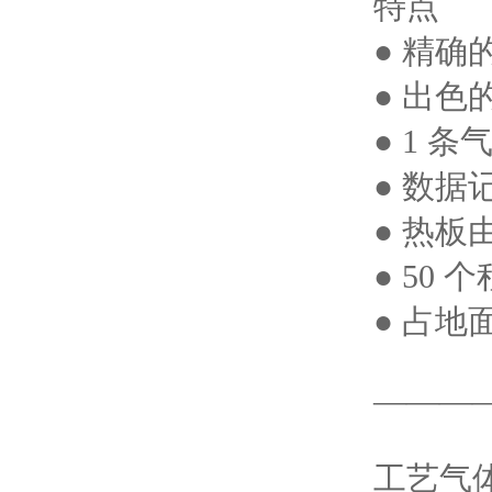
特点
● 精
● 出色
● 1 
● 数据
● 热
● 50
● 占地
———
工艺气