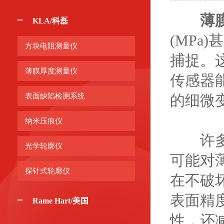
薄
KLA/科磊
(MP
方块电阻测量仪
捕捉。
薄膜厚度测量仪
传感器
表面缺陷检测系统
的细微
纳米压痕仪
许多薄
光学轮廓仪
可能对
探针式轮廓仪
在不破
表面精
Rame Hart/美国
性，还