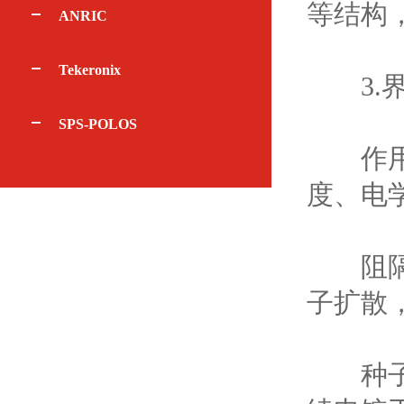
等结构
ANRIC
Tekeronix
3.界
SPS-POLOS
作用：
度、电
阻隔层
子扩散
种子层