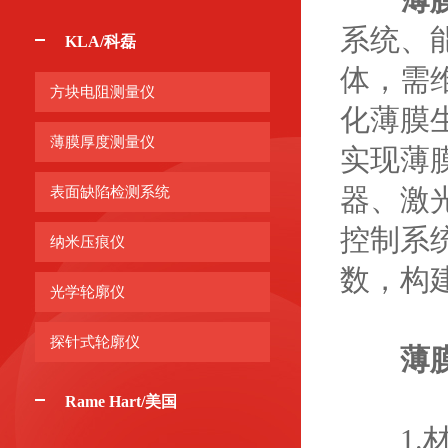
系统、
KLA/科磊
体，需
方块电阻测量仪
化薄膜
薄膜厚度测量仪
实现薄
器、激
表面缺陷检测系统
控制系
纳米压痕仪
数，构
光学轮廓仪
探针式轮廓仪
薄
Rame Hart/美国
1.材