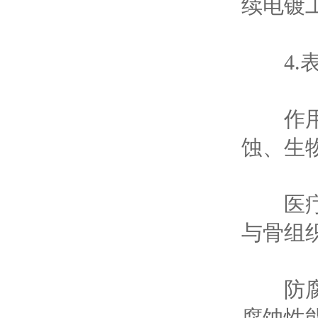
续电镀
4.表
作用：
蚀、生
医疗器
与骨组
防腐蚀
腐蚀性