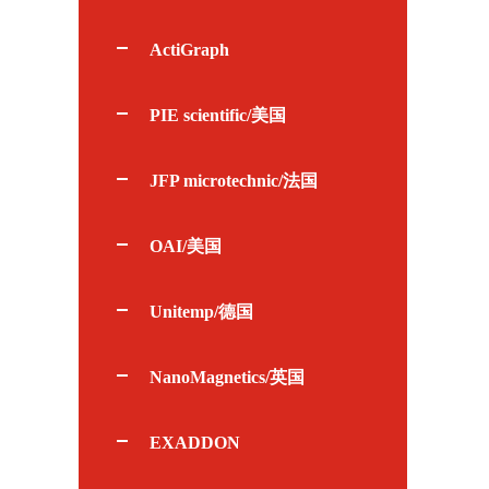
ActiGraph
PIE scientific/美国
JFP microtechnic/法国
OAI/美国
Unitemp/德国
NanoMagnetics/英国
EXADDON