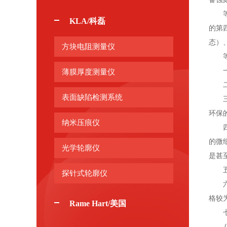
等离
KLA/科磊
的第
态）
方块电阻测量仪
等离
一、
薄膜厚度测量仪
二、
表面缺陷检测系统
三、
环保
纳米压痕仪
四
的微
光学轮廓仪
是甚
五、
探针式轮廓仪
六、
格较
Rame Hart/美国
七、
八、