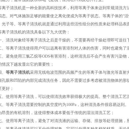
子清洗机是一种全新的高科技技术，利用等离子体来达到常规清洗方法
四态。对气体施加足够的能量使之离化便成为等离子状态。等离子体的“活
、光子等。等离子清洗机就是通过利用这些活性组分的性质来处理样品表
子清洗机的清洗具备以下九大优势：
清洗对象经等离子清洗之后是干燥的，不需要再经干燥处理即可送往下
等离子清洗使得用户可以远离有害溶剂对人体的伤害，同时也避免了湿
避免使用三氯乙烷等ODS有害溶剂，这样清洗后不会产生有害污染物，
的情况下越发显出它的重要性；
、
等离子清洗机
采用无线电波范围的高频产生的等离子体与激光等直射
细孔眼和凹陷的内部完成清洗任务，因此不需要过多考虑被清洗物体的形
至更好；
使用等离子清洗，可以使得清洗效率获得极大的提高。整个清洗工艺流
等离子清洗需要控制的真空度约为100Pa，这种清洗条件很容易达到
为昂贵的有机溶剂，这使得整体成本要低于传统的湿法清洗工艺；
使用等离子清洗，避免了对清洗液的运输、存储、排放等处理措施，所
等离子体清洗可以不分处理对象，它可以处理各种各样的材质，无论是