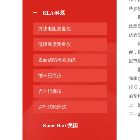
些参
KLA/科磊
效应
方块电阻测量仪
伏表
霍尔
薄膜厚度测量仪
便，
表面缺陷检测系统
据范
纳米压痕仪
和霍
仪器
光学轮廓仪
的塑
上一
探针式轮廓仪
下一
Rame Hart/美国