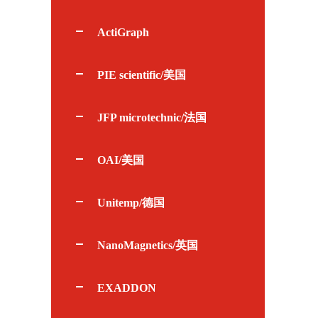
ActiGraph
PIE scientific/美国
JFP microtechnic/法国
OAI/美国
Unitemp/德国
NanoMagnetics/英国
EXADDON