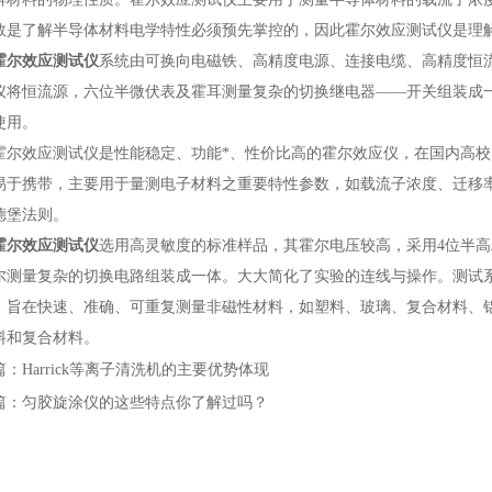
数是了解半导体材料电学特性必须预先掌控的，因此霍尔效应测试仪是理
霍尔效应测试仪
系统由可换向电磁铁、高精度电源、连接电缆、高精度恒流
仪将恒流源，六位半微伏表及霍耳测量复杂的切换继电器——开关组装成
使用。
效应测试仪是性能稳定、功能*、性价比高的霍尔效应仪，在国内高校
易于携带，主要用于量测电子材料之重要特性参数，如载流子浓度、迁移
德堡法则。
霍尔效应测试仪
选用高灵敏度的标准样品，其霍尔电压较高，采用4位半
尔测量复杂的切换电路组装成一体。大大简化了实验的连线与操作。测试
，旨在快速、准确、可重复测量非磁性材料，如塑料、玻璃、复合材料、
料和复合材料。
篇：
Harrick等离子清洗机的主要优势体现
篇：
匀胶旋涂仪的这些特点你了解过吗？