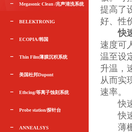
Megasonic Clean /兆声清洗系统
提高了
好、性
BELEKTRONIG
快
ECOPIA/韩国
速度可
温至设
Thin Film薄膜沉积系统
升温，速
美国杜邦Dupont
从而实现
速率。
Ethcing/等离子蚀刻系统
快速
Probe station/探针台
快速热
薄栅氧
ANNEALSYS