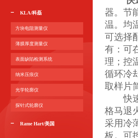
器。节
KLA/科磊
温。均
方块电阻测量仪
可选择
薄膜厚度测量仪
有：可
理；控
表面缺陷检测系统
循环冷
纳米压痕仪
取样片
光学轮廓仪
快速退
探针式轮廓仪
格马退
采用冷
Rame Hart/美国
板。可