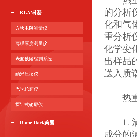
的分析
KLA/科磊
化和气
方块电阻测量仪
重分析
薄膜厚度测量仪
化学变
出样品
表面缺陷检测系统
送入质
纳米压痕仪
光学轮廓仪
热重分
探针式轮廓仪
1. 
Rame Hart/美国
成分的