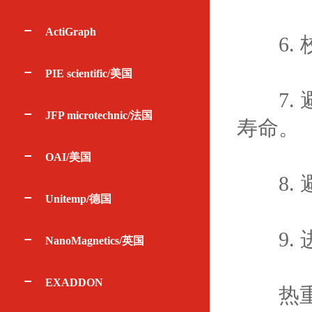
ActiGraph
6. 
PIE scientific/美国
7. 
JFP microtechnic/法国
寿命。
OAI/美国
8. 
Unitemp/德国
9. 
NanoMagnetics/英国
EXADDON
热重分