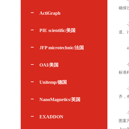
确保
ActiGraph
-其
PIE scientific/美国
道、
JFP microtechnic/法国
4.
-旋
OAI/美国
标准
Unitemp/德国
-显
齐，
NanoMagnetics/英国
-重
EXADDON
图案