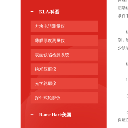
启动
KLA/科磊
条件
方块电阻测量仪
旋涂
别，
薄膜厚度测量仪
少缺
表面缺陷检测系统
旋涂
纳米压痕仪
1.
光学轮廓仪
-整
探针式轮廓仪
-运
Rame Hart/美国
保证