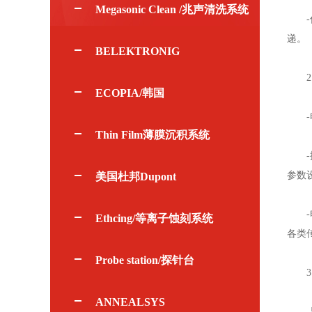
Megasonic Clean /兆声清洗系统
-传
递。
BELEKTRONIG
2.
ECOPIA/韩国
-电
Thin Film薄膜沉积系统
-控
参数
美国杜邦Dupont
-电
Ethcing/等离子蚀刻系统
各类
Probe station/探针台
3.
ANNEALSYS
-显