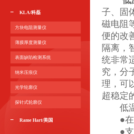
子、固
KLA/科磊
磁电阻
方块电阻测量仪
便的改
薄膜厚度测量仪
隔离，
统非常
表面缺陷检测系统
究，分
纳米压痕仪
理，可
光学轮廓仪
超稳定
探针式轮廓仪
低温探
●在真
Rame Hart/美国
●支持