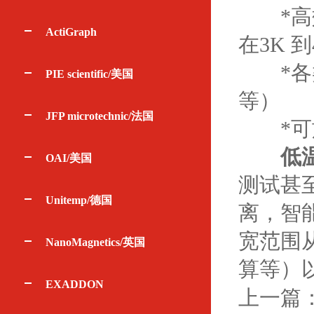
*高效
ActiGraph
在3K 到
*各类无制
PIE scientific/美国
等）
JFP microtechnic/法国
*可施
低
OAI/美国
测试甚
Unitemp/德国
离，智
宽范围
NanoMagnetics/英国
算等）
EXADDON
上一篇