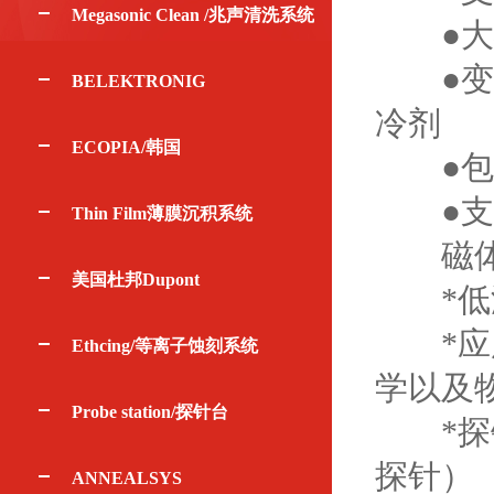
Megasonic Clean /兆声清洗系统
●大磁场
●变温
BELEKTRONIG
冷剂
ECOPIA/韩国
●包含
●支持
Thin Film薄膜沉积系统
磁体探
美国杜邦Dupont
*低温
*应用
Ethcing/等离子蚀刻系统
学以及
Probe station/探针台
*探针
探针）
ANNEALSYS