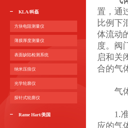
置，通
KLA/科磊
比例下
方块电阻测量仪
体流动
薄膜厚度测量仪
度。阀
启和关
表面缺陷检测系统
合的气
纳米压痕仪
光学轮廓仪
气体流
探针式轮廓仪
1.准
Rame Hart/美国
应的气