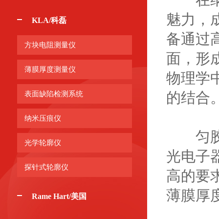
魅力，
KLA/科磊
备通过
方块电阻测量仪
面，形
薄膜厚度测量仪
物理学
的结合
表面缺陷检测系统
纳米压痕仪
匀胶旋
光学轮廓仪
光电子
探针式轮廓仪
高的要
薄膜厚
Rame Hart/美国